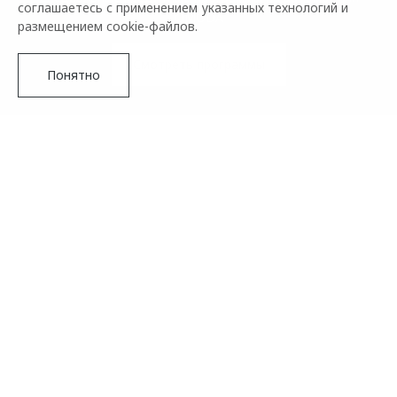
соглашаетесь с применением указанных технологий и
OMODA
размещением cookie-файлов.
Смотреть программы
Понятно
Специальные финансовые программы дают возможность
купить любой автомобиль марки OMODA на самых
выгодных условиях, подобрав рассрочку или кредит,
идеально подходящие именно вам.
Подробнее