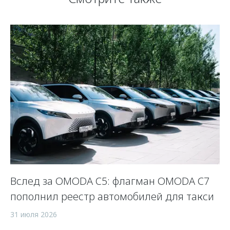
Вслед за OMODA C5: флагман OMODA C7
С
пополнил реестр автомобилей для такси
п
а
31 июля 2026
5 