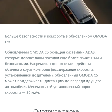
Страхование
Клиентская поддержка
Обратная связь
Кредитный калькулятор
O&J Автоклуб
Аксессуары
Клуб владельцев OMODA
Одежда и сувениры
Приложение O&J
Больше безопасности и комфорта в обновленном OMODA
Оригинальные аксессуары
Аксессуары
C5!
Запчасти
Одежда и сувениры
Обновленный OMODA C5 оснащен системами ADAS,
Трейд-ин
Оригинальные аксессуары
которые делают ваши поездки еще более приятными и
безопасными. Например, в дополнение к действию
Калькулятор трейд-ин
Запчасти
обычного круиз-контроля (поддержание скорости,
установленной водителем), обновленный OMODA C5
может поддерживать дистанцию до впереди идущего
автомобиля. Минимальный установленный порог
скорости — 30 км/ч.
Смотрите также