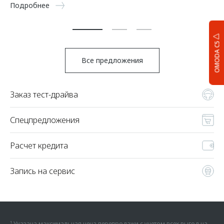
Подробнее
По
OMODA C5
Все предложения
Заказ тест-драйва
Спецпредложения
Расчет кредита
Запись на сервис
¹ Указана максимальная цена перепродажи с учетом всех выгод на