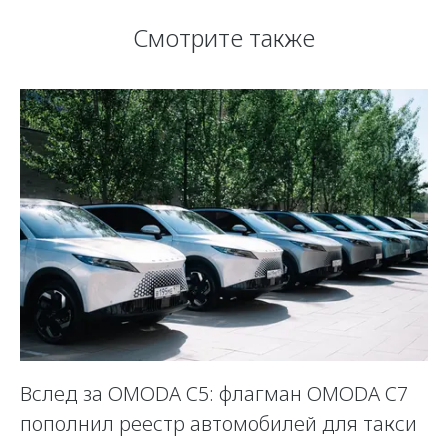
Смотрите также
Вслед за OMODA C5: флагман OMODA C7
С
пополнил реестр автомобилей для такси
п