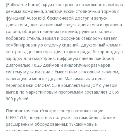
(Follow me home), круиз-контроль и возможность выбора
режима вождения, электрический стояночный тормоз с
функцией AutoHold, бесключевой доступ и запуск
двигателя , дистанционный запуск двигателя и прогрева
салона, обогрев передних сидений, рулевого колеса,
лобового стекла, зеркал и форсунок стеклоомывателя,
комбинированную отделку сидений, двухзонный климат-
контроль, дефлекторы для второго ряда, беспроводную
зарядку для смартфона, цифровую панель приборов
диагональю 10.25 дюймов и аналогичных размеров
систему мультимедиа с ёмкостным сенсорным экраном,
навигацию и многое другое. Максимальная цена
перепродажи OMODA C5 в комплектации JOY с учётом
выгод по маркетинговым программам составляет 2 069
900 рублей.
Приобретая фастбэк кроссовер в комплектации
LIFESTYLE, покупатель получает автомобиль c более
расширенным оборудованием: 18-дюймовые
алюминиевые литые диски c красными вставками,