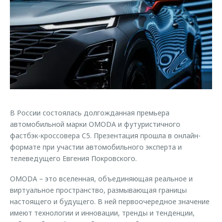
Страхование
Клиентская поддержка
Обратная связь
Кредитный калькулятор
O&J Автоклуб
Аксессуары
Клуб владельцев OMODA
Одежда и сувениры
Приложение O&J
Оригинальные аксессуары
Аксессуары
Запчасти
Одежда и сувениры
В России состоялась долгожданная премьера
Трейд-ин
Оригинальные аксессуары
автомобильной марки OMODA и футуристичного
Калькулятор трейд-ин
Запчасти
фастбэк-кроссовера C5. Презентация прошла в онлайн-
формате при участии автомобильного эксперта и
телеведущего Евгения Покровского.
OMODA – это вселенная, объединяющая реальное и
виртуальное пространство, размывающая границы
настоящего и будущего. В ней первоочередное значение
имеют технологии и инновации, тренды и тенденции,