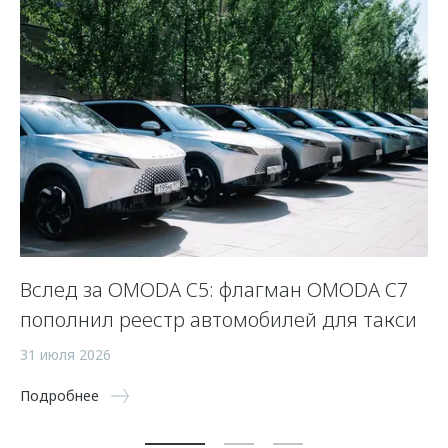
Вслед за OMODA C5: флагман OMODA C7
С
пополнил реестр автомобилей для такси
п
а
31 июля 2026
5 
Подробнее
По