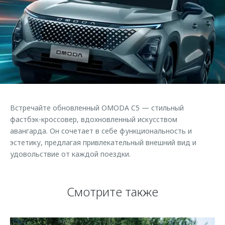
Страхование
Клиентская поддержка
Обратная связь
Кредитный калькулятор
O&J Автоклуб
Аксессуары
Клуб владельцев OMODA
Одежда и сувениры
Приложение O&J
Оригинальные аксессуары
Аксессуары
Запчасти
Одежда и сувениры
Встречайте обновленный OMODA C5 — стильный
Трейд-ин
Оригинальные аксессуары
фастбэк-кроссовер, вдохновленный искусством
авангарда. Он сочетает в себе функциональность и
Калькулятор трейд-ин
Запчасти
эстетику, предлагая привлекательный внешний вид и
удовольствие от каждой поездки.
Смотрите также