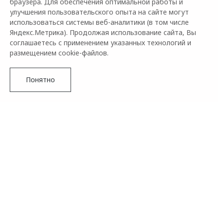
браузера. Для обеспечения оптимальной работы и
улучшения пользовательского опыта на сайте могут
использоваться системы веб-аналитики (в том числе
Яндекс.Метрика). Продолжая использование сайта, Вы
соглашаетесь с применением указанных технологий и
размещением cookie-файлов.
Понятно
Бренд OMODA сообщает о том, что совместный проект с
сетью кофеен Stars Coffee продолжается. В этот раз к
конкурсу присоединяется журнал о моде и красоте THE
VOICE MAG. Это означает, что у всех поклонников марки
есть шанс выиграть много замечательных подарков, в
числе которых главный приз – обновленный фастбэк-
Подробнее
кроссовер OMODA C5.