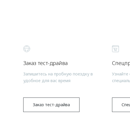
Заказ тест-драйва
Спецп
Запишитесь на пробную поездку в
Узнайте 
удобное для вас время
специал
Заказ тест-драйва
Спе