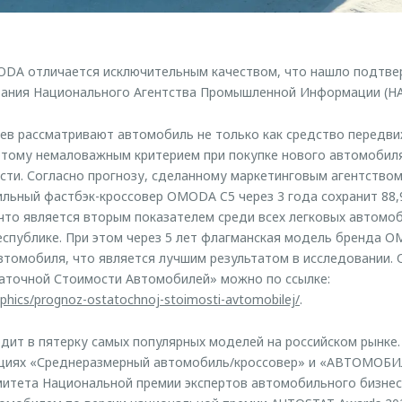
DA отличается исключительным качеством, что нашло подтвер
вания Национального Агентства Промышленной Информации (Н
в рассматривают автомобиль не только как средство передвиж
отому немаловажным критерием при покупке нового автомобиля
сти. Согласно прогнозу, сделанному маркетинговым агентство
тильный фастбэк-кроссовер OMODA C5 через 3 года сохранит 88,
что является вторым показателем среди всех легковых автомо
спублике. При этом через 5 лет флагманская модель бренда 
втомобиля, что является лучшим результатом в исследовании. 
таточной Стоимости Автомобилей» можно по ссылке:
raphics/prognoz-ostatochnoj-stoimosti-avtomobilej/
.
ит в пятерку самых популярных моделей на российском рынке. 
ациях «Среднеразмерный автомобиль/кроссовер» и «АВТОМОБ
митета Национальной премии экспертов автомобильного бизнес