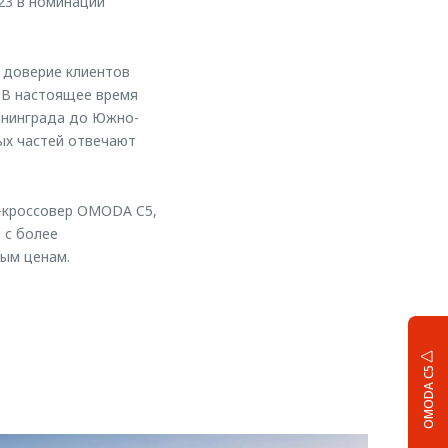
23 в номинации
 доверие клиентов
 В настоящее время
лининграда до Южно-
ых частей отвечают
-кроссовер OMODA C5,
 с более
ным ценам.
OMODA C5