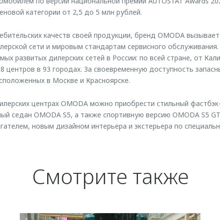
омобилем по версии национальной премии AUTOSTAT Awards 20
новой категории от 2,5 до 5 млн рублей.
ебительских качеств своей продукции, бренд OMODA вызывает
лерской сети и мировым стандартам сервисного обслуживания.
мых развитых дилерских сетей в России: по всей стране, от Ка
68 центров в 93 городах. За своевременную доступность запасн
асположенных в Москве и Красноярске.
дилерских центрах OMODA можно приобрести стильный фастбэк
ный седан OMODA S5, а также спортивную версию OMODA S5 GT
ателем, новым дизайном интерьера и экстерьера по специаль
Смотрите также