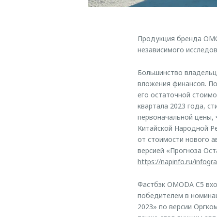
Продукция бренда OMO
независимого исследо
Большинство владельце
вложения финансов. П
его остаточной стоимо
квартала 2023 года, с
первоначальной цены, 
Китайской Народной Ре
от стоимости нового а
версией «Прогноза Ос
https://napinfo.ru/infog
Фастбэк OMODA C5 вход
победителем в номин
2023» по версии Оргко