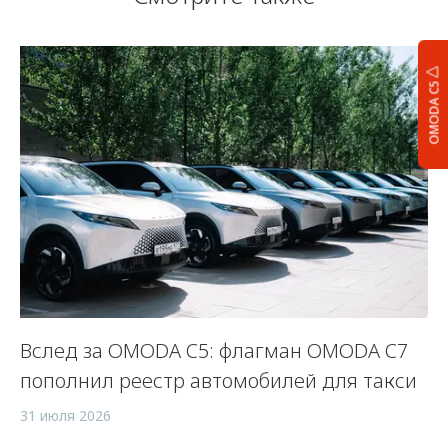
OMODA C5
Вслед за OMODA C5: флагман OMODA C7
С
пополнил реестр автомобилей для такси
п
а
31 июля 2026
5 