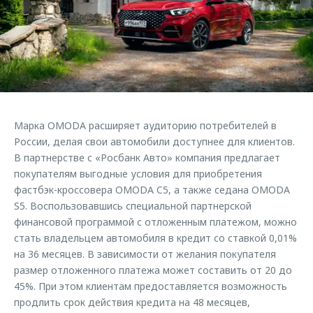
Страхование
Клиентская поддержка
Обратная связь
Кредитный калькулятор
O&J Автоклуб
Аксессуары
Клуб владельцев OMODA
Одежда и сувениры
Приложение O&J
Оригинальные аксессуары
Аксессуары
Марка OMODA расширяет аудиторию потребителей в
Запчасти
Одежда и сувениры
России, делая свои автомобили доступнее для клиентов.
В партнерстве с «Росбанк Авто» компания предлагает
Трейд-ин
Оригинальные аксессуары
покупателям выгодные условия для приобретения
Калькулятор трейд-ин
Запчасти
фастбэк-кроссовера OMODA C5, а также седана OMODA
S5. Воспользовавшись специальной партнерской
финансовой программой с отложенным платежом, можно
стать владельцем автомобиля в кредит со ставкой 0,01%
на 36 месяцев. В зависимости от желания покупателя
размер отложенного платежа может составить от 20 до
45%. При этом клиентам предоставляется возможность
продлить срок действия кредита на 48 месяцев,