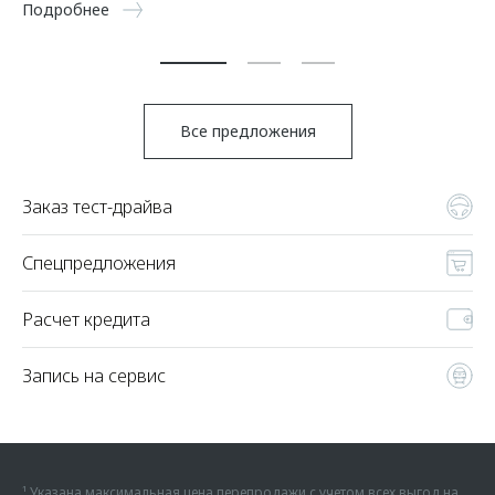
Подробнее
По
Все предложения
Заказ тест-драйва
Спецпредложения
Расчет кредита
Запись на сервис
¹ Указана максимальная цена перепродажи с учетом всех выгод на