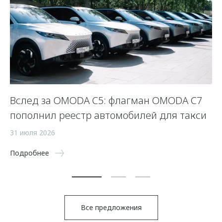
Вслед за OMODA C5: флагман OMODA C7
С
пополнил реестр автомобилей для такси
п
а
31 июля 2026
5 
Подробнее
По
Все предложения