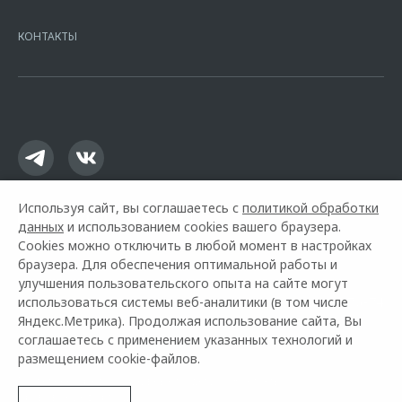
7728168971 ОГРН 1027700067328 место нахождение 107078, г.
Москва, ул. Каланчевская, д. 27. Ген.лицензия ЦБ РФ № 1326 от
КОНТАКТЫ
16.01.2015. Предложение ограничено и не является публичной
офертой.
Используя сайт, вы соглашаетесь с
политикой обработки
данных
и использованием cookies вашего браузера.
Cookies можно отключить в любой момент в настройках
браузера. Для обеспечения оптимальной работы и
улучшения пользовательского опыта на сайте могут
использоваться системы веб-аналитики (в том числе
Горячая линия OMODA:
+7 (812) 324-76-74
Яндекс.Метрика). Продолжая использование сайта, Вы
соглашаетесь с применением указанных технологий и
© 2026 Рольф
размещением cookie-файлов.
Модельный ряд
Архивные модели
Контакты
Правовая информация