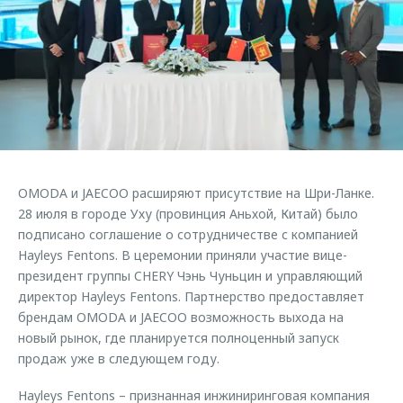
Страхование
Клиентская поддержка
Обратная связь
Кредитный калькулятор
O&J Автоклуб
Аксессуары
Клуб владельцев OMODA
Одежда и сувениры
Приложение O&J
Оригинальные аксессуары
Аксессуары
Запчасти
Одежда и сувениры
OMODA и JAECOO расширяют присутствие на Шри-Ланке.
Трейд-ин
Оригинальные аксессуары
28 июля в городе Уху (провинция Аньхой, Китай) было
подписано соглашение о сотрудничестве с компанией
Калькулятор трейд-ин
Запчасти
Hayleys Fentons. В церемонии приняли участие вице-
президент группы CHERY Чэнь Чуньцин и управляющий
директор Hayleys Fentons. Партнерство предоставляет
брендам OMODA и JAECOO возможность выхода на
новый рынок, где планируется полноценный запуск
продаж уже в следующем году.
Hayleys Fentons – признанная инжиниринговая компания