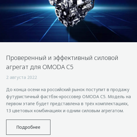
Страхование
Клиентская поддержка
Обратная связь
Кредитный калькулятор
O&J Автоклуб
Аксессуары
Клуб владельцев OMODA
Одежда и сувениры
Приложение O&J
Оригинальные аксессуары
Аксессуары
Запчасти
Проверенный и эффективный силовой
Одежда и сувениры
агрегат для OMODA C5
Трейд-ин
Оригинальные аксессуары
2 августа 2022
Калькулятор трейд-ин
Запчасти
До конца осени на российский рынок поступит в продажу
футуристичный фастбэк-кроссовер OMODA C5. Модель на
первом этапе будет представлена в трёх комплектациях,
13 цветовых комбинациях и одним силовым агрегатом.
Подробнее